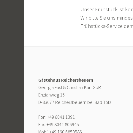
Unser Frühstück ist ko
Wir bitte Sie uns minde
Frühstücks-Service de
Gästehaus Reichersbeuern
Georgia Fast & Christian Karl GbR
Enzianweg 15
D-83677 Reichersbeuern bei Bad Tölz
Fon: +49 8041 1391
Fax: +49 8041 806945
Mobil +49 160 6850586