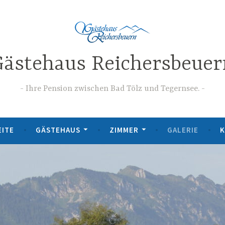
Gästehaus Reichersbeuer
Ihre Pension zwischen Bad Tölz und Tegernsee.
EITE
GÄSTEHAUS
ZIMMER
GALERIE
K