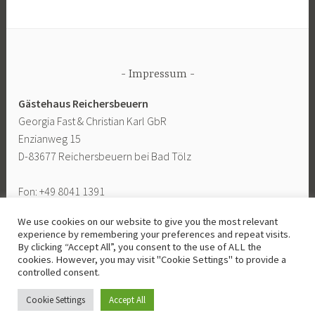
Impressum
Gästehaus Reichersbeuern
Georgia Fast & Christian Karl GbR
Enzianweg 15
D-83677 Reichersbeuern bei Bad Tölz
Fon: +49 8041 1391
Fax: +49 8041 806945
We use cookies on our website to give you the most relevant
Mobil +49 160 6850586
experience by remembering your preferences and repeat visits.
E-Mail: mail@gaestehaus-reichersbeuern.de
By clicking “Accept All”, you consent to the use of ALL the
cookies. However, you may visit "Cookie Settings" to provide a
controlled consent.
Cookie Settings
Accept All